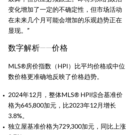
变化增加了一定的不确定性，但市场活动
在未来几个月可能会增加的乐观趋势正在
显现。”
数字解析——价格
MLS®房价指数（HPI）比平均价格或中位
数价格更准确地反映了价格趋势。
2024年12月，整体MLS® HPI综合基准价
格为645,800加元，比2023年12月增长
3.8%。
独立屋基准价格为729,300加元，同比上涨