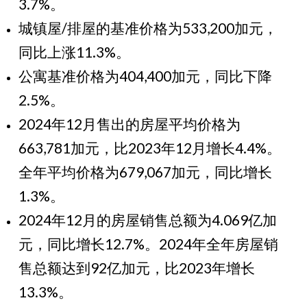
3.7%。
城镇屋/排屋的基准价格为533,200加元，
同比上涨11.3%。
公寓基准价格为404,400加元，同比下降
2.5%。
2024年12月售出的房屋平均价格为
663,781加元，比2023年12月增长4.4%。
全年平均价格为679,067加元，同比增长
1.3%。
2024年12月的房屋销售总额为4.069亿加
元，同比增长12.7%。2024年全年房屋销
售总额达到92亿加元，比2023年增长
13.3%。