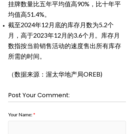
挂牌数量比五年平均值高90%，比十年平
均值高51.4%。
截至2024年12月底的库存月数为5.2个
月，高于2023年12月的3.6个月。库存月
数指按当前销售活动的速度售出所有库存
所需的时间。
（数据来源：渥太华地产局OREB)
Post Your Comment:
Your Name: