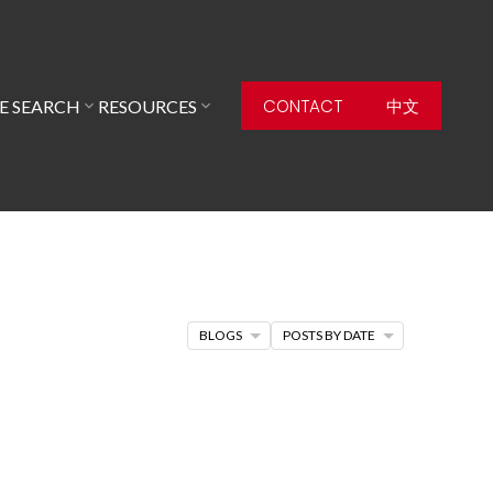
CONTACT
中文
 SEARCH
RESOURCES
BLOGS
POSTS BY DATE