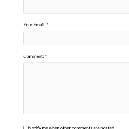
Your Email:
Comment:
Notify me when other comments are posted