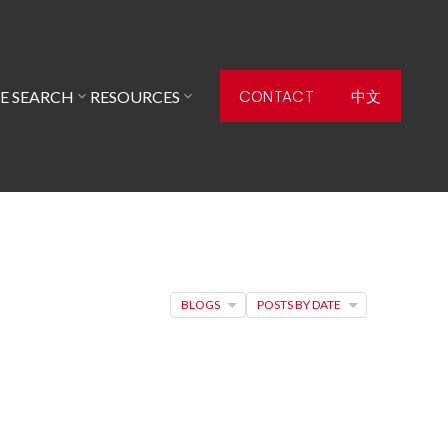
CONTACT
中文
E SEARCH
RESOURCES
BLOGS
POSTS BY DATE